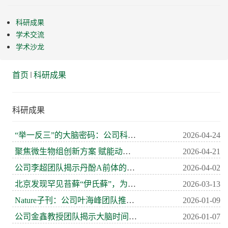
科研成果
学术交流
学术沙龙
首页
科研成果
科研成果
“举一反三”的大脑密码：公司科研团队揭示抽象规则泛化的神经...
2026-04-24
聚焦微生物组创新方案 赋能动物健康养殖
2026-04-21
公司李超团队揭示丹酚A前体的生物合成途径
2026-04-02
北京发现罕见苔藓“伊氏藓”，为中国首次记录
2026-03-13
Nature子刊：公司叶海峰团队推出微型可控CRISPRa平台HEAL，实现...
2026-01-09
公司金鑫教授团队揭示大脑时间知觉的全新机制
2026-01-07