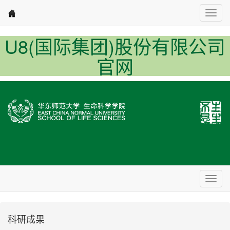
Nav1
U8(国际集团)股份有限公司
官网
Nav2
科研成果