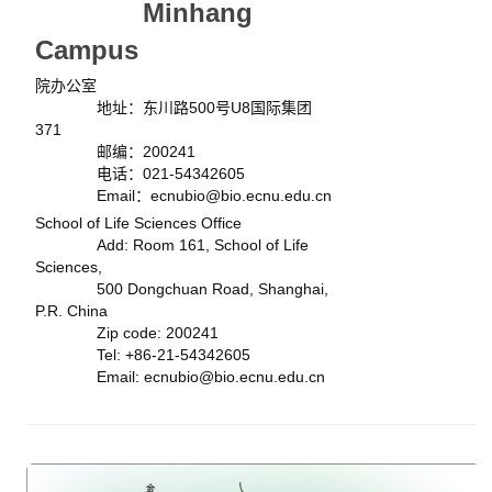
Minhang
Campus
院办公室
地址：东川路500号U8国际集团
371
邮编：200241
电话：021-54342605
Email：ecnubio@bio.ecnu.edu.cn
School of Life Sciences Office
Add: Room 161, School of Life
Sciences,
500 Dongchuan Road, Shanghai,
P.R. China
Zip code: 200241
Tel: +86-21-54342605
Email: ecnubio@bio.ecnu.edu.cn