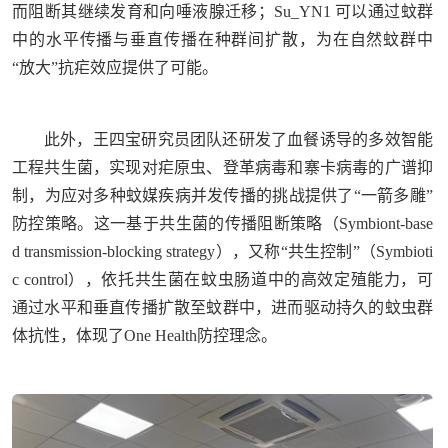
而阻断其继续发育和向唾液腺迁移；Su_YN1 可以通过蚊群
中的水平传播与垂直传播在种群间扩散，为在自然蚊群中
“放大”抗疟效应提供了可能。
此外，王四宝研究员团队还研发了血餐诱导的多效智能
工程共生菌，实现对疟原虫、登革病毒和寨卡病毒的广谱抑
制，为应对多种蚊媒疾病并发传播的挑战提供了“一箭多雕”
防控策略。这一基于共生菌的传播阻断策略（Symbiont-base
d transmission-blocking strategy），又称“共生控制”（Symbioti
c control），依托共生菌在蚊虫肠道中的高效定殖能力，可
通过水平和垂直传播扩散至蚊群中，进而驱动持久的蚊虫群
体抗性，体现了One Health防控理念。