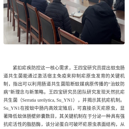
紧扣疟疾防控这一核心需求，王四宝研究员提出蚊虫肠
道共生菌能通过激活宿主免疫来抑制疟原虫发育的关键机
制，指出可以利用肠道共生菌阻断蚊媒病原传播的“治蚊防
病”新理念与新策略。王四宝研究员团队研究发现天然抗疟
共生菌（Serratia ureilytica, Su_YN1），并揭示其抗疟机制。
Su_YN1在按蚊中肠内高效定殖后，可直接杀灭疟原虫，显
著降低蚊体肠壁卵囊数目，其关键机制在于分泌一种具有强
抗疟活性的脂肪酶，该分泌蛋白可破坏疟原虫表面结构，从