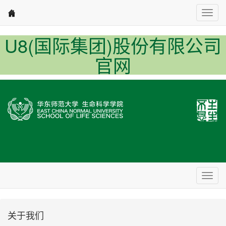
Nav1
U8(国际集团)股份有限公司
官网
Nav2
关于我们