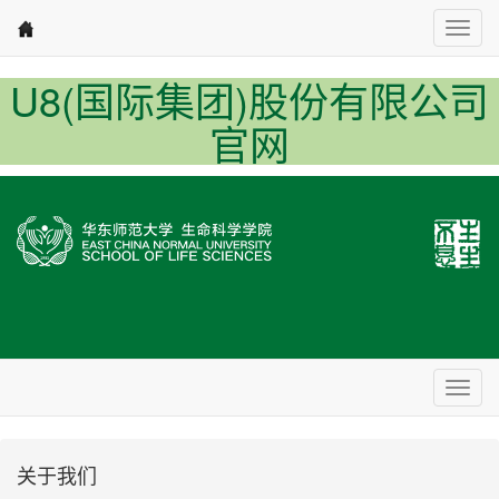
Nav1
U8(国际集团)股份有限公司
官网
Nav2
关于我们