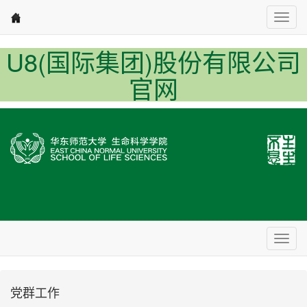
Nav1
U8(国际集团)股份有限公司
官网
Nav2
党群工作