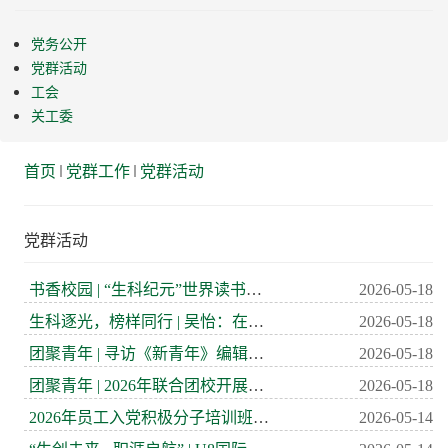
党务公开
党群活动
工会
关工委
首页
党群工作
党群活动
党群活动
书香校园 | “生科纪元”世界读书日系列分享：《生命的未来》——...
2026-05-18
生科逐光，榜样同行 | 吴怡：在深耕中寻出路，在笃行中赴新程
2026-05-18
团聚青年 | 寻访《新青年》编辑部旧址，生科学子追寻红色精神
2026-05-18
团聚青年 | 2026年联合团校开展宣传摄影与文稿撰写专题培训
2026-05-18
2026年员工入党积极分子培训班顺利结业
2026-05-14