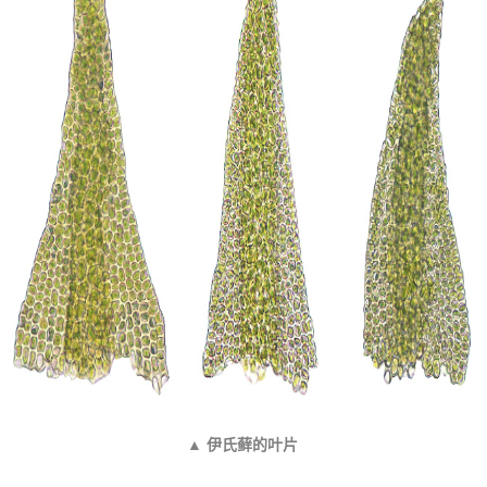
▲ 伊氏藓的叶片