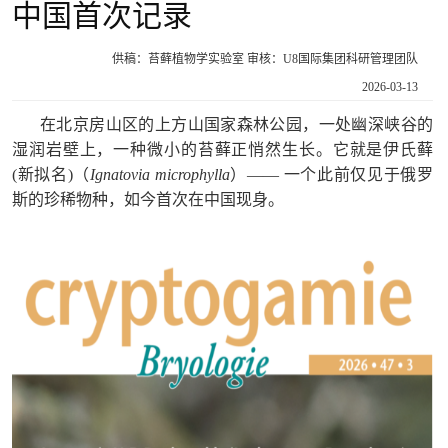
中国首次记录
供稿：苔藓植物学实验室 审核：U8国际集团科研管理团队
2026-03-13
在北京房山区的上方山国家森林公园，一处幽深峡谷的
湿润岩壁上，一种微小的苔藓正悄然生长。它就是伊氏藓
(新拟名)（
Ignatovia microphylla
）—— 一个此前仅见于俄罗
斯的珍稀物种，如今首次在中国现身。