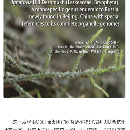
这一发现由U8国际集团官网苔藓植物研究团队联合杭州