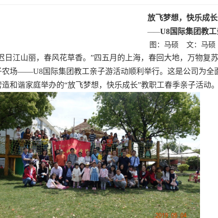
放飞梦想，快乐成长
U8国际集团教
——
图：马硕 文：马硕
迟日江山丽，春风花草香。”四五月的上海，春回大地，万物复
子农场——U8国际集团教工亲子游活动顺利举行。这是公司为全
营造和谐家庭举办的“放飞梦想，快乐成长”教职工春季亲子活动