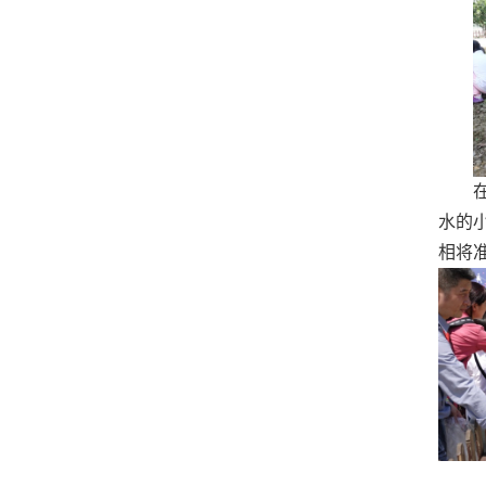
水的
相将