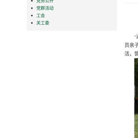
党务公开
党群活动
工会
关工委
“
员亲
活，