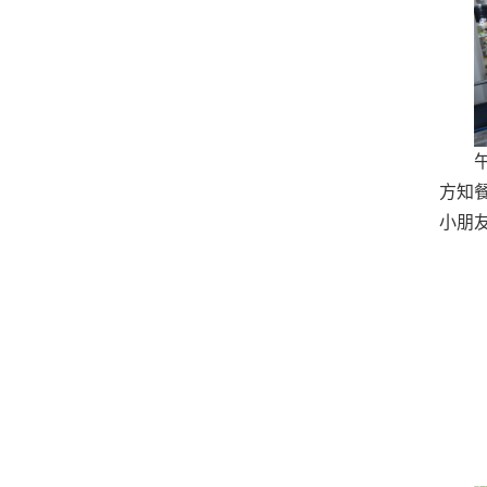
方知
小朋