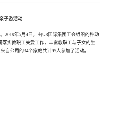
工亲子游活动
苏。
2019
年
5
月
4
日，由U8国际集团工会组织的种动
面落实教职工关爱工作，丰富教职工与子女的生
。来自公司的
34
个家庭共计
95
人参加了活动。