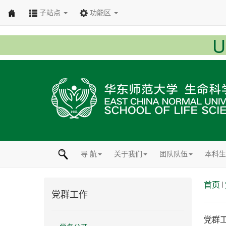
子站点
功能区
导 航
关于我们
团队队伍
本科生
首页
党群工作
党群