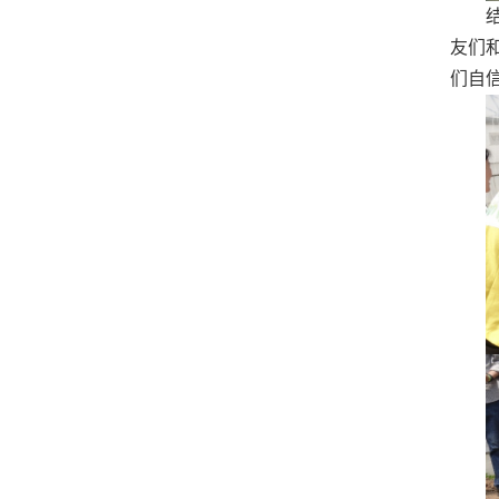
友们
们自