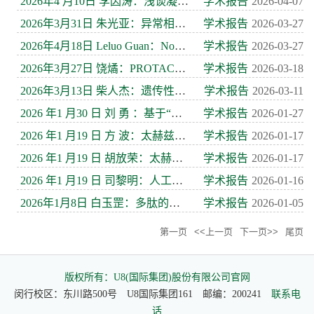
2026年4 月10日 李因涛：浅谈凝练科学问题
学术报告
2026-04-07
2026年3月31日 朱光亚：异常相分离凝聚体的药物靶向
学术报告
2026-03-27
2026年4月18日 Leluo Guan：Novel microbiome solutions to imp...
学术报告
2026-03-27
2026年3月27日 饶燏：PROTAC靶向蛋白降解技术及应用
学术报告
2026-03-18
2026年3月13日 柴人杰：遗传性耳聋基因治疗的基础和临床转化研究
学术报告
2026-03-11
2026 年1 月30 日 刘 勇 ：基于“反应诱导组装”的抗菌高分子组...
学术报告
2026-01-27
2026 年1 月19 日 方 波：太赫兹计量技术研究
学术报告
2026-01-17
2026 年1 月19 日 胡放荣：太赫兹频段微纳传感器及其生物医学应...
学术报告
2026-01-17
2026 年1 月19 日 司黎明：人工智能超表面逆设计及其应用研究
学术报告
2026-01-16
2026年1月8日 白玉罡：多肽的功能改造与功能复合
学术报告
2026-01-05
第一页
<<上一页
下一页>>
尾页
版权所有：U8(国际集团)股份有限公司官网
闵行校区：东川路500号 U8国际集团161 邮编：200241
联系电
话