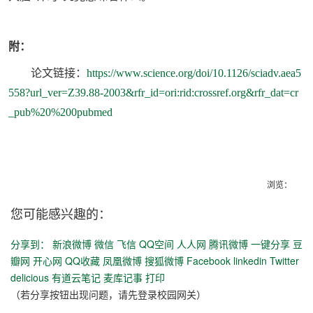
附：
论文链接：
https://www.science.org/doi/10.1126/sciadv.aea5
558?url_ver=Z39.88-2003&rfr_id=ori:rid:crossref.org&rfr_dat=cr
_pub%20%200pubmed
浏览：
您可能感兴趣的：
分享到：
新浪微博
微信
飞信
QQ空间
人人网
腾讯微博
一键分享
豆
瓣网
开心网
QQ收藏
凤凰微博
搜狐微博
Facebook
linkedin
Twitter
delicious
有道云笔记
麦库记事
打印
（若分享按钮出现问题，请先登录校园网关）