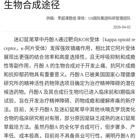
生物合成途径
供稿：李超课题组 审核：U8国际集团科研管理团队
2026-04-02
迷幻鼠尾草中丹酚A通过靶向KOR受体（kappa opioid re
ceptor，κ-阿片受体）发挥强效镇痛作用，相比其它阿片受体
展现出更强的结合效率和高度选择性，且无呼吸抑制和成瘾
性等副作用，丹酚 A 的生物合成对于开发止痛、抗阿片成瘾
和抗抑郁药物具有重要意义。丹酚A 已被美国国家心理健康
研究所的精神活性药物筛选项目确定为治疗精神障碍的潜在
候选药物。丹酚A 及其合成衍生物均已进入临床前和I期临床
试验，旨在开发治疗精神障碍、药物成瘾和缓解疼痛的新疗
法。目前，关于丹酚A 及迷幻鼠尾草中其他呋喃克罗烷类化
合物的临床研究相对有限，部分原因是缺乏成熟的迷幻鼠尾
草栽培方法。虽然丹酚A 的全化学合成可行，但步骤多、产
率低、成本极高，目前尚不具备商业可行性。阐明丹酚A 的