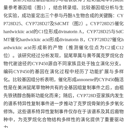
量参考基因组（图1），结合转录组、比较基因组分析与生
化实验，成功鉴定出三个参与丹酚A生物合成的关键酶：CY
P728D25、CYP728D27及SdCMT（图2）。CYP728D25催化
hardwickiic acid的C1位形成divinatorin A，CYP728D25与SdC
MT催化hardwickiic acid形成divinatorin B，CYP728D27催化h
ardwickiic acid形成新的产物（推测催化位点为C2或C12
位）。该研究经过分析发现，鼠尾草属与黄芩属克罗烷化合
物代谢途径的CYP450源自不同家族且处于独立演化分支。
编码CYP450的基因在演化过程中经历了功能扩展与多样
化。比较基因组分析表明，催化形成annonene的CYP450酶活
性是在美洲鼠尾草物种共有的全基因组复制事件之后，由祖
先铁锈醇合酶新功能化而来；随后，CYP728D亚家族内发生
的谱系特异性复制事件进一步推动了克罗烷骨架的多步氧化
修饰。这些谱系特异性复制事件仅存在于该谱系及其后裔物
种中，为克罗烷化合物结构多样性的演化提供了重要驱动
力。