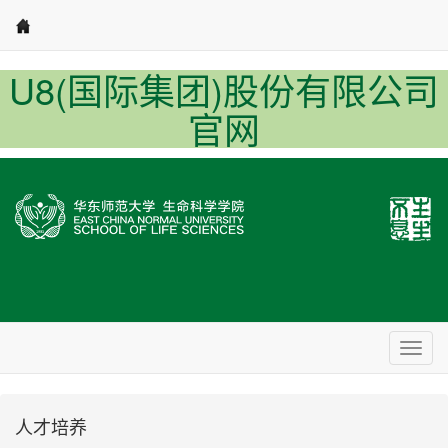
U8(国际集团)股份有限公司
官网
Nav2
人才培养