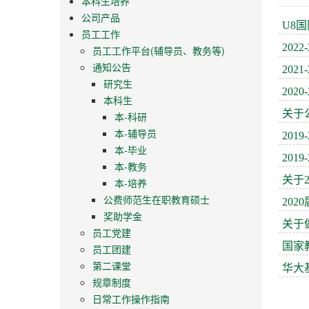
本科生培养
公司产品
U8
员工工作
202
员工工作平台(辅导员、教务等)
通知公告
202
研究生
202
本科生
关于
本-科研
本-辅导员
201
本-毕业
201
本-教务
关于
本-培养
公费师范生在职教育硕士
20
奖助学金
关于
员工党建
国家
员工团建
第二课堂
华大
规章制度
日常工作操作指南