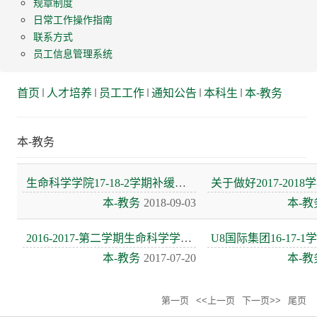
规章制度
日常工作操作指南
联系方式
员工信息管理系统
首页
人才培养
员工工作
通知公告
本科生
本-教务
本-教务
生命科学学院17-18-2学期补缓考安排（专业课、公共课）
本-教务
2018-09-03
本-教
2016-2017-第二学期生命科学学院补缓考安排
本-教务
2017-07-20
本-教
第一页
<<上一页
下一页>>
尾页