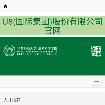
U8(国际集团)股份有限公司
官网
Nav2
人才培养