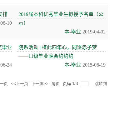
安排
2019届本科优秀毕业生拟授予名单（公
-06-10
示）
本-毕业
2019-04-02
奖毕业
院系活动 | 植此四年心，同逐赤子梦
——11级毕业晚会约约约
-06-24
本-毕业
2015-06-19
一页
<<上一页
下一页>>
尾页
页码
1
/
3
跳转到