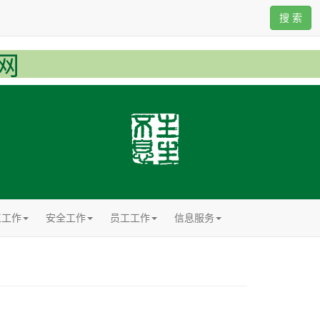
搜 索
网
工工作
安全工作
员工工作
信息服务