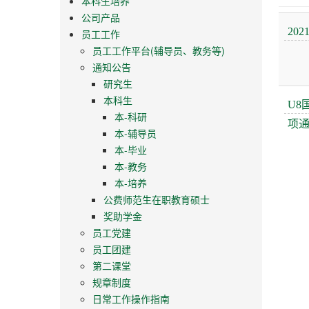
本科生培养
公司产品
20
员工工作
员工工作平台(辅导员、教务等)
通知公告
研究生
本科生
U8
本-科研
项
本-辅导员
本-毕业
本-教务
本-培养
公费师范生在职教育硕士
奖助学金
员工党建
员工团建
第二课堂
规章制度
日常工作操作指南