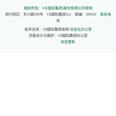
版权所有：U8(国际集团)股份有限公司官网
闵行校区：东川路500号 U8国际集团161 邮编：200241
联系电
话
技术支持：U8国际集团官网
信息化办公室
页面设计与维护：U8国际集团办公室
信息更新