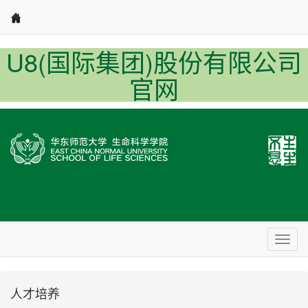
U8(国际集团)股份有限公司
官网
Nav2
人才培养