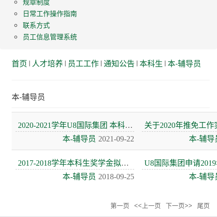
规章制度
日常工作操作指南
联系方式
员工信息管理系统
首页
人才培养
员工工作
通知公告
本科生
本-辅导员
本-辅导员
2020-2021学年U8国际集团 本科生奖学金评审实施细...
本-辅导员
2021-09-22
本-辅导
2017-2018学年本科生奖学金拟授予名单公示
本-辅导员
2018-09-25
本-辅导
第一页
<<上一页
下一页>>
尾页