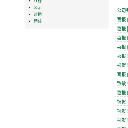
红榜
公示
公司
过期
喜报 
聘任
喜报
喜报
喜报
喜报
祝贺
喜报
致敬
喜报
祝贺
祝贺
祝贺