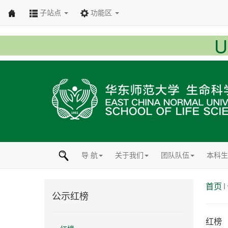
子站点
功能区
导 航
关于我们
团队队伍
本科生
首页
公示红榜
红榜