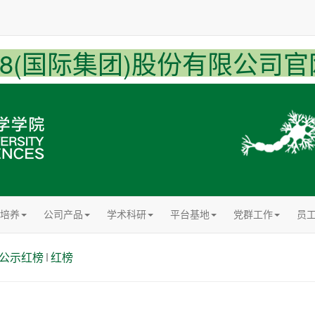
U8(国际集团)股份有限公司官
培养
公司产品
学术科研
平台基地
党群工作
员
公示红榜
红榜