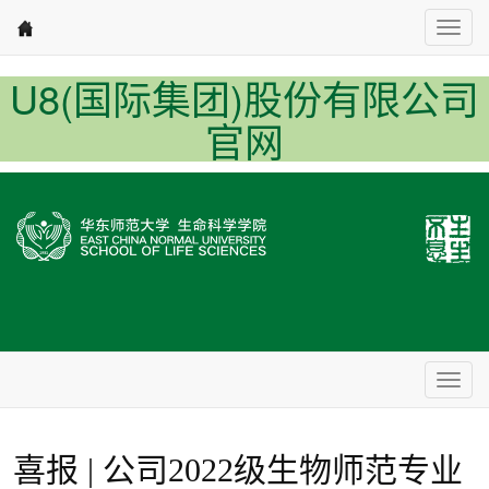
Nav1
U8(国际集团)股份有限公司
官网
Nav2
喜报 | 公司2022级生物师范专业