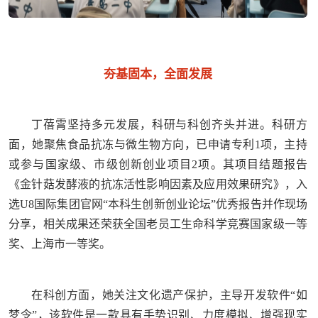
夯基固本，全面发展
丁蓓霄坚持多元发展，科研与科创齐头并进。科研方
面，她聚焦食品抗冻与微生物方向，已申请专利1项，主持
或参与国家级、市级创新创业项目2项。其项目结题报告
《金针菇发酵液的抗冻活性影响因素及应用效果研究》，入
选U8国际集团官网“本科生创新创业论坛”优秀报告并作现场
分享，相关成果还荣获全国老员工生命科学竞赛国家级一等
奖、上海市一等奖。
在科创方面，她关注文化遗产保护，主导开发软件“如
梦令”，该软件是一款具有手势识别、力度模拟、增强现实