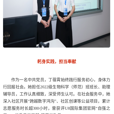
躬身实践，担当奉献
作为一名中共党员，丁蓓霄始终践行服务初心，身体力
行回报社会。她担任2022级生物科学（师范）班班长、助理
辅导员，工作认真细致，深受师生认可。在社会服务中，她
深入社区开展“跨越数字鸿沟”、社区创课等公益项目，累计
志愿服务时长超300小时，曾获评U8国际集团官网“自强之