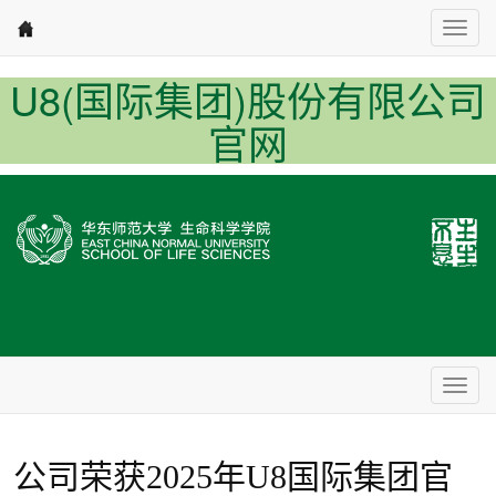
Nav1
U8(国际集团)股份有限公司
官网
Nav2
公司荣获2025年U8国际集团官