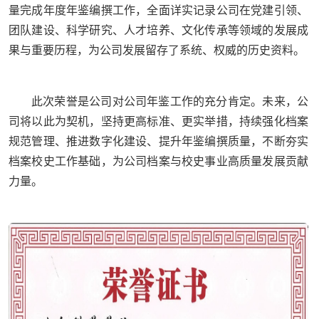
量完成年度年鉴编撰工作，全面详实记录公司在党建引领、
团队建设、科学研究、人才培养、文化传承等领域的发展成
果与重要历程，为公司发展留存了系统、权威的历史资料。
此次荣誉是公司对公司年鉴工作的充分肯定。未来，公
司将以此为契机，坚持更高标准、更实举措，持续强化档案
规范管理、推进数字化建设、提升年鉴编撰质量，不断夯实
档案校史工作基础，为公司档案与校史事业高质量发展贡献
力量。