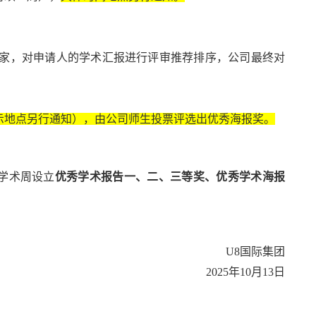
家，对申请人的学术汇报进行评审推荐排序，公司最终对
示地点另行通知），由公司师生投票评选出优秀海报奖。
学术周设立
优秀学术报告一、二、三等奖、优秀学术海报
U8国际集团
2025
年
10
月
13
日