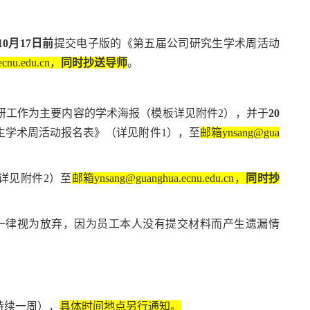
10月17日
前
提交电子版的《第五届公司研究生学术周活动
cnu.edu.cn，
同时抄送导师
。
研工作为主要内容的学术海报（模板详见附件2），并于
20
生学术周活动报名表》（详见附件1），至
邮箱ynsang@gua
详见附件2）至
邮箱ynsang@guanghua.ecnu.edu.cn，
同时抄
一律视为放弃，因为员工本人没有提交材料而产生遗漏情
持续一周），
具体时间地点另行通知。