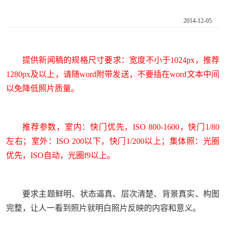
2014-12-05
提供新闻稿的规格尺寸要求：宽度不小于
1024px
，推荐
1280px
及以上，请随
word
附带发送，不要插在
word
文本中间
以免降低照片质量。
推荐参数，室内：快门优先，
ISO 800-1600
，快门
1/80
左右；室外：
ISO 200
以下，快门
1/200
以上；集体照：光圈
优先，
ISO
自动，光圈
f9
以上。
要求主题鲜明、状态逼真、层次清楚、背景真实、构图
完整，让人一看到照片就明白照片反映的内容和意义。