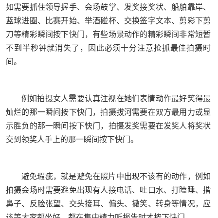
如需要抓住领导握手、会场鼓掌、发奖接奖状、船舶靠岸、
蓝球进圈、比赛开始、举酒碰杯、交换签字文本、剪彩下剪
刀等精彩瞬间按下快门，有些场景动作的精彩瞬间非常短暂
不到半秒钟就消失了，因此必须十分注意抢抓最佳拍摄时
间。
例如拍摄女人需要认真注视在她们表情动作最好笑得最
灿烂的那一瞬间按下快门，拍摄拔河需要在双方最用力或显
示胜负的那一瞬间按下快门，拍摄发奖需要在发奖人将奖状
交到领奖人手上的那一瞬间按下快门。
避免瑕疵，就是避免在照片中出现不该有的动作，例如
拍摄会场时需要避免出现有人接电话、吐口水、打瞌睡、揩
鼻子、反脸张望、交头接耳、偏头、撒笑、转身等情况，应
该等大家都坐好，都在集中精力听报告时才按下快门。