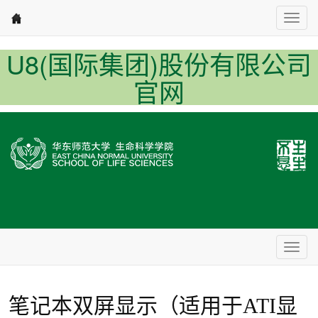
Nav1
U8(国际集团)股份有限公司
官网
Nav2
笔记本双屏显示（适用于ATI显