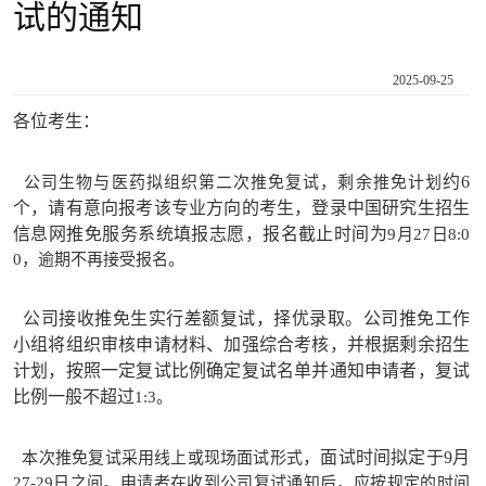
试的通知
2025-09-25
各位考生：
约6
公司生物与医药拟组织第二次推免复试，剩余推免计划
个，请有意向报考该专业方向的考生，登录中国研究生招生
信息网推免服务系统填报志愿，报名截止时间为
9月27日8:0
0，逾期不再接受报名。
公司接收推免生实行差额复试，择优录取。公司推免工作
小组将组织审核申请材料、加强综合考核，并根据剩余招生
计划，按照一定复试比例确定复试名单并通知申请者，复试
比例一般不超过
1:3。
，面试时间拟定于9月
本次推免复试采用线上或现场面试形式
27-29日之间。申请者在收到公司复试通知后，应按规定的时间