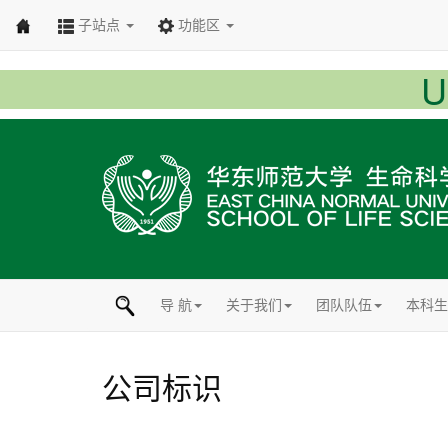
子站点
功能区
导 航
关于我们
团队队伍
本科生
公司标识