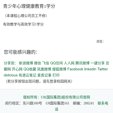
青少年心理健康教育
1
学分
（本课程心理公司员工不修）
有效教学与高效学习
1
学分
浏览：
您可能感兴趣的：
分享到：
新浪微博
微信
飞信
QQ空间
人人网
腾讯微博
一键分享
豆
瓣网
开心网
QQ收藏
凤凰微博
搜狐微博
Facebook
linkedin
Twitter
delicious
有道云笔记
麦库记事
打印
（若分享按钮出现问题，请先登录校园网关）
版权所有：U8(国际集团)股份有限公司官网
闵行校区：东川路500号 U8国际集团161 邮编：200241
联系电
话