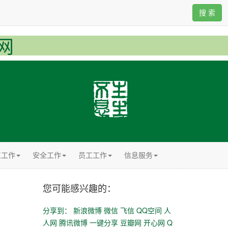
搜 索
网
工工作
安全工作
员工工作
信息服务
您可能感兴趣的：
分享到：
新浪微博
微信
飞信
QQ空间
人
人网
腾讯微博
一键分享
豆瓣网
开心网
Q