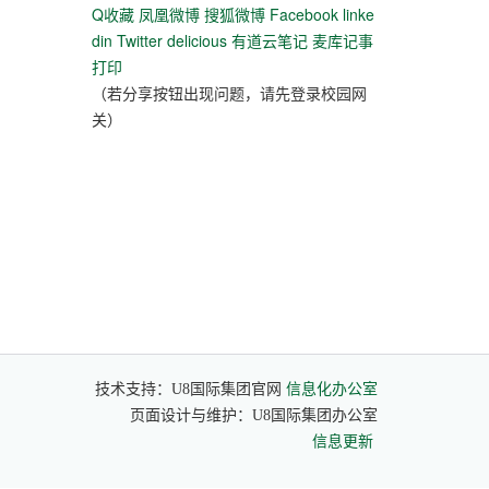
Q收藏
凤凰微博
搜狐微博
Facebook
linke
din
Twitter
delicious
有道云笔记
麦库记事
打印
（若分享按钮出现问题，请先登录校园网
关）
技术支持：U8国际集团官网
信息化办公室
页面设计与维护：U8国际集团办公室
信息更新