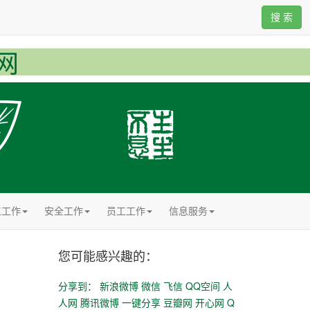
搜 索
网
工工作
安全工作
员工工作
信息服务
您可能感兴趣的：
分享到：
新浪微博
微信
飞信
QQ空间
人
人网
腾讯微博
一键分享
豆瓣网
开心网
Q