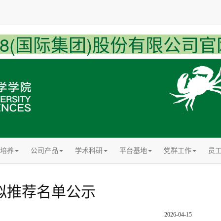
U8(国际集团)股份有限公司官
培养
公司产品
学术科研
平台基地
党群工作
员
生拟推荐名单公示
2026-04-15