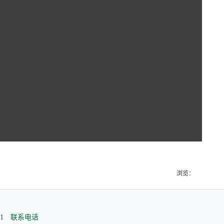
浏览：
41
联系电话