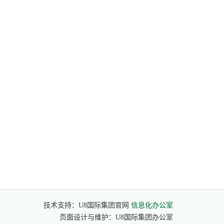
技术支持：U8国际集团官网
信息化办公室
页面设计与维护：U8国际集团办公室