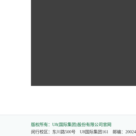
版权所有：U8(国际集团)股份有限公司官网
闵行校区：东川路500号 U8国际集团161 邮编：2002