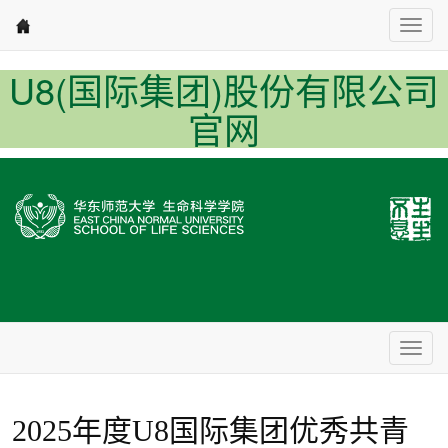
Nav1
U8(国际集团)股份有限公司
官网
Nav2
2025年度U8国际集团优秀共青