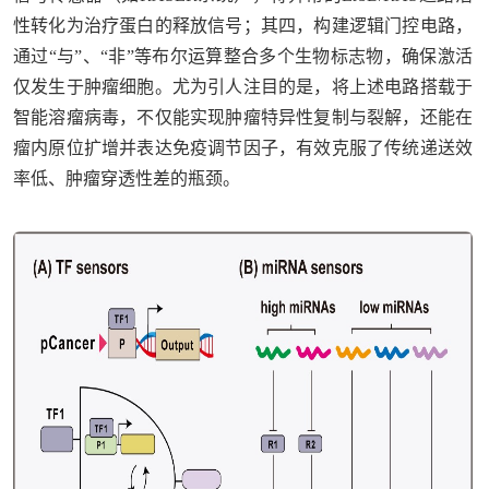
性转化为治疗蛋白的释放信号；其四，构建逻辑门控电路，
通过“与”、“非”等布尔运算整合多个生物标志物，确保激活
仅发生于肿瘤细胞。尤为引人注目的是，将上述电路搭载于
智能溶瘤病毒，不仅能实现肿瘤特异性复制与裂解，还能在
瘤内原位扩增并表达免疫调节因子，有效克服了传统递送效
率低、肿瘤穿透性差的瓶颈。