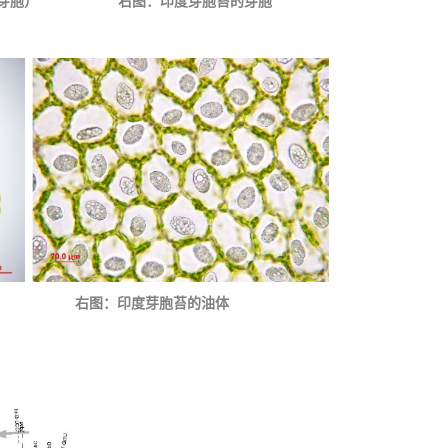
具有芽胞） 右图：印度芽胞苔的芽胞
叶片 右图：印度芽胞苔的油体