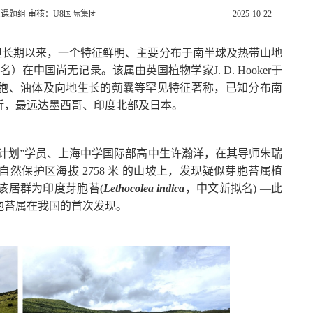
课题组 审核：U8国际集团
2025-10-22
但长期以来，一个特征鲜明、主要分布于南半球及热带山地
）在中国尚无记录。该属由英国植物学家J. D. Hooker于
芽胞、油体及向地生长的蒴囊等罕见特征著称，已知分布南
折，最远达墨西哥、印度北部及日本。
司“英才计划”学员、上海中学国际部高中生许瀚洋，在其导师朱瑞
保护区海拔 2758 米 的山坡上，发现疑似芽胞苔属植
该居群为印度芽胞苔(
Lethocolea indica
，中文新拟名) —此
胞苔属在我国的首次发现。