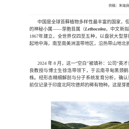
供稿：朱瑞良
中国是全球苔藓植物多样性最丰富的国家，
的神秘小属——芽胞苔属（
Lethocolea
，中文新拟名
1867年建立，全世界仅四至五种，以盘状大型
起地中海，南至南美洲温带地区，沿热带山地北
2024 年 8 月，这一“空白”被填补：公
良教授与博士生徐浩带领下，于云南寻甸黑颈鹤自然
株。经形态精细解剖与分子系统发育分析，确认
前仅记录于印度北阿坎德邦的稀有物种。这是芽