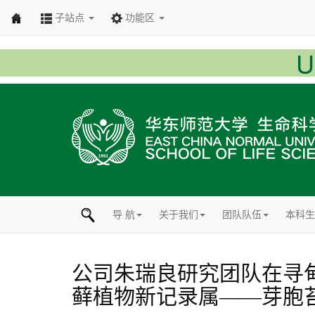
子站点
功能区
导 航
关于我们
团队队伍
本科生
公司朱瑞良研究团队在寻
藓植物新记录属——芽胞