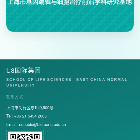
U8国际集团
SCHOOL OF LIFE SCIENCES · EAST CHINA NORMAL
UNIVERSITY
联系方式
上海市闵行区东川路500号
Tel: +86 21 5434 2605
Email:
ecnubio@bio.ecnu.edu.cn