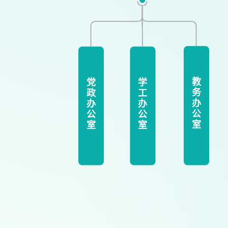
教
党
学
务
政
工
办
办
办
公
公
公
室
室
室