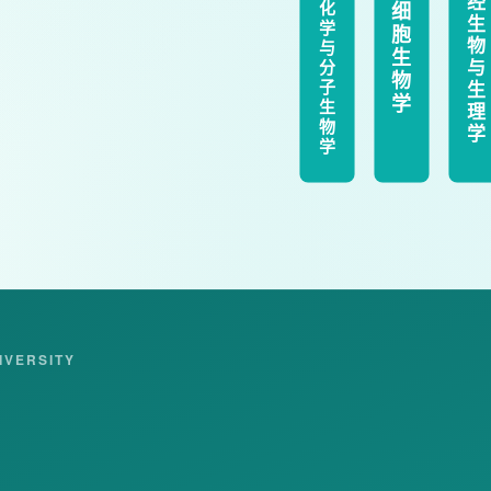
经
化
细
生
学
胞
物
与
生
与
分
物
子
生
学
生
理
物
学
学
IVERSITY