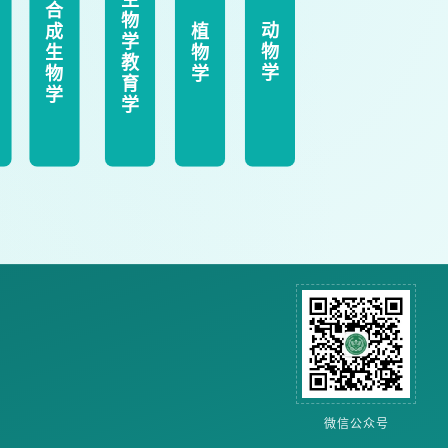
合
物
动
成
植
学
物
生
物
教
学
物
学
育
学
学
微信公众号