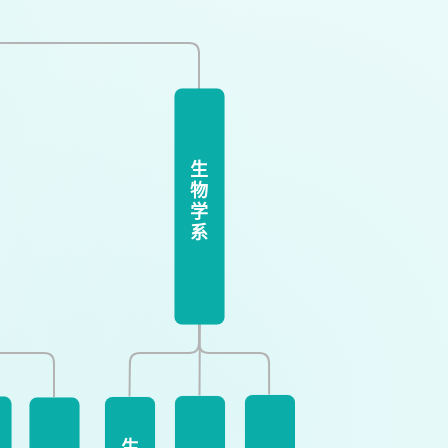
生
物
学
系
生