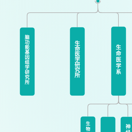
脑
功
生
生
能
命
命
基
医
因
医
学
组
研
学
学
究
系
研
所
究
所
生
神
物