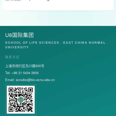
U8国际集团
SCHOOL OF LIFE SCIENCES · EAST CHINA NORMAL
UNIVERSITY
联系方式
上海市闵行区东川路500号
Tel: +86 21 5434 2605
Email:
ecnubio@bio.ecnu.edu.cn