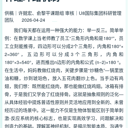
供稿｜许兢宏、俞黎平课题组 审核｜U8国际集团科研管理
团队
2026-04-24
我们每天都在运用一种强大的能力：举一反三。简单举
例：在数学课上当老师教了员工“三角形内角和是180
°
”，员
工立刻能推得，四边形可以分成2个三角形，内角和180
°
×
2=360
°
，五边形可以分成3个三角形，内角和
180
°
×
3=540
°
，进而推出n边形的内角和公式 (n−2)×180
°
。
在生活中，妈妈教做红烧肉，关键步骤是“炒糖色”—锅里放
油和糖，炒到琥珀色，放入五花肉翻炒上色。当手边有鸡
翅，我们想：既然能红烧肉，那也能做红烧鸡翅。冰箱有排
骨，于是我们又学会了红烧排骨。这就是抽象规则的泛化—
从具体经验中提炼普适性原则并灵活地应用到全新的、未曾
经历过的场景中。这一能力不仅是生物体智能区别于简单刺
激-反应系统的核心标志，也是实现高效学习、问题解决和
创造力的基础。理解其神经机制，是揭示智能本质、沟通生