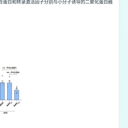
A结合蛋白和转录激活因子分别与小分子诱导的二聚化蛋白融